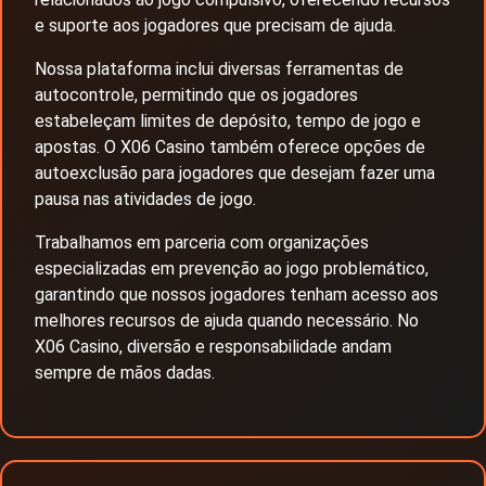
e suporte aos jogadores que precisam de ajuda.
Nossa plataforma inclui diversas ferramentas de
autocontrole, permitindo que os jogadores
estabeleçam limites de depósito, tempo de jogo e
apostas. O X06 Casino também oferece opções de
autoexclusão para jogadores que desejam fazer uma
pausa nas atividades de jogo.
Trabalhamos em parceria com organizações
especializadas em prevenção ao jogo problemático,
garantindo que nossos jogadores tenham acesso aos
melhores recursos de ajuda quando necessário. No
X06 Casino, diversão e responsabilidade andam
sempre de mãos dadas.