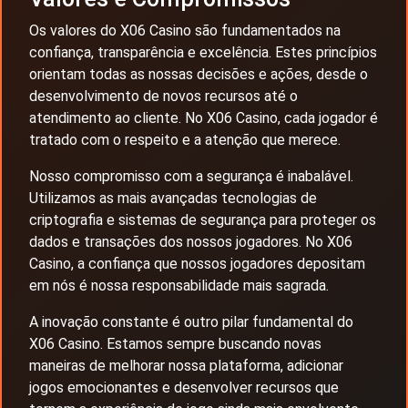
Os valores do X06 Casino são fundamentados na
confiança, transparência e excelência. Estes princípios
orientam todas as nossas decisões e ações, desde o
desenvolvimento de novos recursos até o
atendimento ao cliente. No X06 Casino, cada jogador é
tratado com o respeito e a atenção que merece.
Nosso compromisso com a segurança é inabalável.
Utilizamos as mais avançadas tecnologias de
criptografia e sistemas de segurança para proteger os
dados e transações dos nossos jogadores. No X06
Casino, a confiança que nossos jogadores depositam
em nós é nossa responsabilidade mais sagrada.
A inovação constante é outro pilar fundamental do
X06 Casino. Estamos sempre buscando novas
maneiras de melhorar nossa plataforma, adicionar
jogos emocionantes e desenvolver recursos que