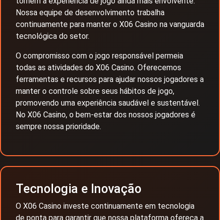
tornem a experiência de jogo ainda mais envolvente.
Nossa equipe de desenvolvimento trabalha
continuamente para manter o X06 Casino na vanguarda
tecnológica do setor.
O compromisso com o jogo responsável permeia
todas as atividades do X06 Casino. Oferecemos
ferramentas e recursos para ajudar nossos jogadores a
manter o controle sobre seus hábitos de jogo,
promovendo uma experiência saudável e sustentável.
No X06 Casino, o bem-estar dos nossos jogadores é
sempre nossa prioridade.
Tecnologia e Inovação
O X06 Casino investe continuamente em tecnologia
de ponta para garantir que nossa plataforma ofereça a