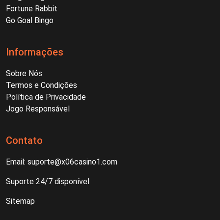
Fortune Rabbit
Go Goal Bingo
Informações
Sobre Nós
Termos e Condições
Política de Privacidade
Jogo Responsável
Contato
Email: suporte@x06casino1.com
Suporte 24/7 disponível
Sitemap