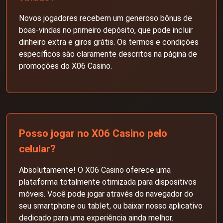
Novos jogadores recebem um generoso bônus de
boas-vindas no primeiro depósito, que pode incluir
dinheiro extra e giros grátis. Os termos e condições
específicos são claramente descritos na página de
promoções do X06 Casino.
Posso jogar no X06 Casino pelo
celular?
Absolutamente! O X06 Casino oferece uma
plataforma totalmente otimizada para dispositivos
móveis. Você pode jogar através do navegador do
seu smartphone ou tablet, ou baixar nosso aplicativo
dedicado para uma experiência ainda melhor.