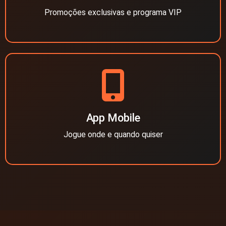
Promoções exclusivas e programa VIP
App Mobile
Jogue onde e quando quiser