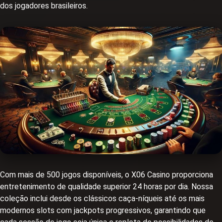
dos jogadores brasileiros.
Com mais de 500 jogos disponíveis, o X06 Casino proporciona
entretenimento de qualidade superior 24 horas por dia. Nossa
coleção inclui desde os clássicos caça-níqueis até os mais
modernos slots com jackpots progressivos, garantindo que