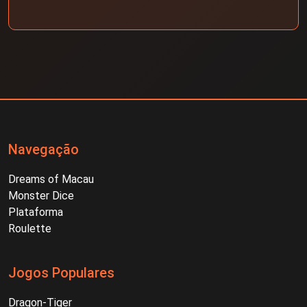
Navegação
Dreams of Macau
Monster Dice
Plataforma
Roulette
Jogos Populares
Dragon-Tiger