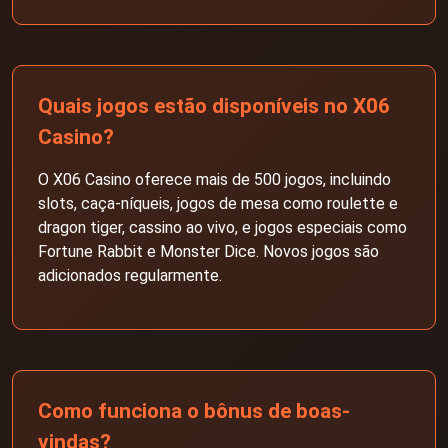
Quais jogos estão disponíveis no X06
Casino?
O X06 Casino oferece mais de 500 jogos, incluindo
slots, caça-níqueis, jogos de mesa como roulette e
dragon tiger, cassino ao vivo, e jogos especiais como
Fortune Rabbit e Monster Dice. Novos jogos são
adicionados regularmente.
Como funciona o bônus de boas-
vindas?