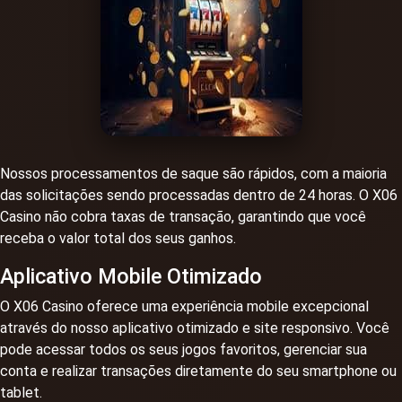
Nossos processamentos de saque são rápidos, com a maioria
das solicitações sendo processadas dentro de 24 horas. O X06
Casino não cobra taxas de transação, garantindo que você
receba o valor total dos seus ganhos.
Aplicativo Mobile Otimizado
O X06 Casino oferece uma experiência mobile excepcional
através do nosso aplicativo otimizado e site responsivo. Você
pode acessar todos os seus jogos favoritos, gerenciar sua
conta e realizar transações diretamente do seu smartphone ou
tablet.