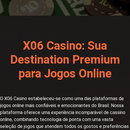
X06 Casino: Sua
Destination Premium
para Jogos Online
O X06 Casino estabeleceu-se como uma das plataformas de
jogos online mais confiáveis e emocionantes do Brasil. Nossa
plataforma oferece uma experiência incomparável de cassino
online, combinando tecnologia de ponta com uma vasta
seleção de jogos que atendem todos os gostos e preferências