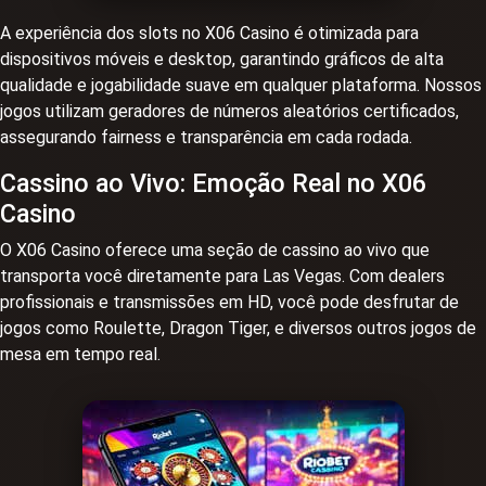
A experiência dos slots no X06 Casino é otimizada para
dispositivos móveis e desktop, garantindo gráficos de alta
qualidade e jogabilidade suave em qualquer plataforma. Nossos
jogos utilizam geradores de números aleatórios certificados,
assegurando fairness e transparência em cada rodada.
Cassino ao Vivo: Emoção Real no X06
Casino
O X06 Casino oferece uma seção de cassino ao vivo que
transporta você diretamente para Las Vegas. Com dealers
profissionais e transmissões em HD, você pode desfrutar de
jogos como Roulette, Dragon Tiger, e diversos outros jogos de
mesa em tempo real.