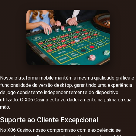
Nossa plataforma mobile mantém a mesma qualidade gráfica e
funcionalidade da versão desktop, garantindo uma experiência
de jogo consistente independentemente do dispositivo
utilizado. O X06 Casino está verdadeiramente na palma da sua
mão.
Suporte ao Cliente Excepcional
No X06 Casino, nosso compromisso com a excelência se